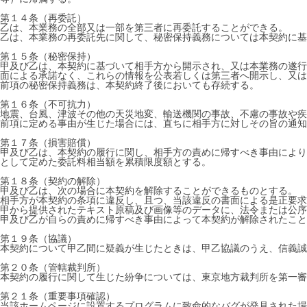
第１４条（再委託）
乙は、本業務の全部又は一部を第三者に再委託することができる。
乙は、本業務の再委託先に関して、秘密保持義務については本契約に基
第１５条（秘密保持）
甲及び乙は、本契約に基づいて相手方から開示され、又は本業務の遂行
面による承諾なく、これらの情報を公表若しくは第三者へ開示し、又は
前項の秘密保持義務は、本契約終了後においても存続する。
第１６条（不可抗力）
地震、台風、津波その他の天災地変、輸送機関の事故、不慮の事故や疾
前項に定める事由が生じた場合には、直ちに相手方に対しその旨の通
第１７条（損害賠償）
甲及び乙は、本契約の履行に関し、相手方の責めに帰すべき事由により
として定めた委託料相当額を累積限度額とする。
第１８条（契約の解除）
甲及び乙は、次の場合に本契約を解除することができるものとする。
相手方が本契約の条項に違反し、且つ、当該違反の書面による是正要求
甲から提供されたテキスト原稿及び画像等のデータに、法令または公序
甲及び乙が自らの責めに帰すべき事由によって本契約が解除されたこと
第１９条（協議）
本契約について甲乙間に疑義が生じたときは、甲乙協議のうえ、信義誠
第２０条（管轄裁判所）
本契約の履行に関して生じた紛争については、東京地方裁判所を第一審
第２１条（重要事項確認）
当該ホームページに設置するプログラムに致命的なバグが発見された場