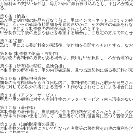
月額料金の支払い条件は、毎月25日に銀行振り込みとし、甲は乙が指
る。
第６条（納品）
乙が甲に制作物の納品を行なう前に、甲はインターネット上にてその確
甲は、乙からの確認依頼通知を受領後速やかに、その内容の確認を行な
合は、甲により制作物の内容が承認されたものとする。
甲が制作完了後の更新や修正を希望する場合は、乙規定の方法で知らせ
第７条(公開)
乙は、甲による委託料金の完済後、制作物を公開するものとする。なお
第８条 (制作物の返品・再制作)
納品物の再制作の必要がある場合は、費用は甲が負担し、乙が合理的な
第９条（所有権の移転、危険負担）
本制作物の所有権は、甲の内容確認後、且つ当該契約に係る委託料が完
第１０条（瑕疵担保責任）
前条の所有権移転から９０日以内に、本制作物に隠れた瑕疵が発見され
物に対して乙以外の者による造作・工作がなされたことによる場合には
第１１条（アフターサービス）
甲及び甲の顧客に対する本制作物のアフターサービス（何ら瑕疵のない
第１２条（著作権）
本制作物の著作権は、当該契約に係る委託料が完済されたときに、乙か
甲が本制作物の使用に関して、第三者から権利侵害等に基づく苦情又は
第１３条（知的財産権の帰属）
本制作物の制作過程において行なった考案等の著作権その他の権利を含
等）に帰属する。