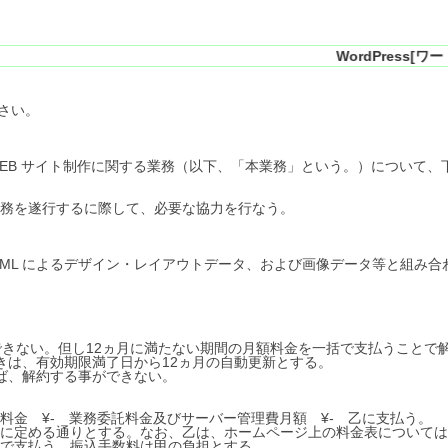
WordPress[ワードプレス]専門
さい。
EB サイト制作に関する業務（以下、「本業務」という。）について、
務を遂行するに際して、必要な協力を行なう。
TML によるデザイン・レイアウトデータ、および画像データ等と組み
できない。但し12ヵ月に満たない期間の月額料金を一括で支払うことで
きは、有効期限満了日から12ヵ月の自動更新とする。
ば、解約する事ができない。
金 ¥- 業務委託料金及びサーバー管理費月額 ¥- 乙に支払う。
に定める通りとする。なお、乙は、ホームページ上の料金表については
で支払う。振込手数料は甲の負担とする。