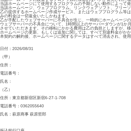
当該ホームページにて使用するプログラムの予期しない動作によって発
当該ホームページ、ウェブプログラム、リンクウェアソフト、フリーソ
乙の提供するホームページ作成サービス、またはウェブプログラム等は、す
みの料金は一切返金いたしかねます。
乙が手配したウェブサーバーに不具合が生じ、一時的にホームページの
ウェブサーバーの不具合について、1時間以上のサーバーダウンが1か
させていただきます。その移転にかかる費用は乙の負担としますが、移
ホームページの更新、もしくは追加に関しては、すべて別途料金がかか
本契約の解約後、ホームページに関するデータはすべて消去され、使用
日付：2026/08/31
（甲）
住所：
電話番号：
氏名：
（乙）
住所：東京都新宿区新宿6-27-1-708
電話番号：0362055640
氏名：萩原商事 萩原哲郎
振込銀行口座