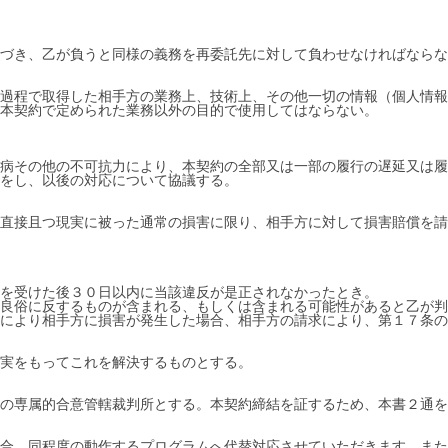
づき、乙が負うと同様の義務を再委託先に対して負わせなければならな
過程で取得した相手方の業務上、技術上、その他一切の情報（個人情報
本契約で定められた業務以外の目的で使用してはならない。
病その他の不可抗力により、本契約の全部又は一部の履行の遅延又は履
知をし、以後の対応について協議する。
直接且つ現実に被った通常の損害に限り、相手方に対して損害賠償を請
を受けた後３０日以内に当該違反が是正されなかったとき。
良俗に反するものが含まれる、もしくは含まれる可能性があると乙が判
により相手方に損害が発生した場合、相手方の請求により、第１７条の
実をもってこれを解決するものとする。
の専属的合意管轄裁判所とする。本契約締結を証するため、本書２通を
合、同程度の動作するプログラムへ代替対応させていただきます。また