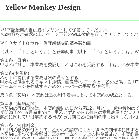
Yellow Monkey Design
※1下記後契約書は必ずプリントして保管してください。
※2内容をご確認の上、ページ下部のWEB契約を行うクリックしてくだ
ＷＥＢサイト() 制作・保守業務委託基本契約書
（以下、「甲」という。）と萩原商事（以下、「乙」という。）は、W
第１条（目的）
甲は乙に対し、本業務を委託し、乙はこれを受託する。甲は、乙が本業
第２条(本業務)
乙が甲に提供する業務は次の通りとする。
甲から提供されるテキスト原稿、画像等の データと、乙の提供する H
ホームページを作成するためのサーバーの手配及び管理。
第３条（契約） 本契約は乙の制作着手によって本契約の成立とする。
第４条（契約期間）
本契約の有効期間は、本契約締結の日から満12ヵ月とし、途中解約は
期間満了の1ヵ月前までに、甲乙いずれからも何らの意思表示もないと
解約に関して甲は解約する日の1ヵ月前に乙に解約の申し出をしなけれ
第５条（制作料金）
甲は納入物の対価として、乙からの請求にもとづきその制作等に関する料
本契約に基づく料金額は、乙のホームページ上の料金表及び、本契約書
料金の支払条件は、先払いとし、甲は乙が指定した銀行口座に振り込ん