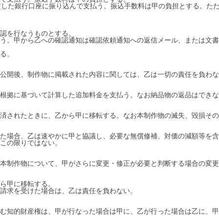
定した銀行口座に振り込んで支払う。振込手数料は甲の負担とする。た
認を行なうものとする。
う。甲から乙への確認通知は確認依頼通知への返信メール、または文書
る。
公開後、制作物に掲載された内容に関しては、乙は一切の責任を負わな
根拠に基づいて計算した追加料金を支払う。なお納品物の返品はできな
済されたときに、乙から甲に移転する。なお本制作物の滅失、毀損その
た場合、乙は速やかに甲と協議し、必要な無償修補、対価の減額等を含
この限りではない。
本制作物について、甲がさらに変更・修正が必要と判断する場合の変更
ら甲に移転する。
請求を受けた場合は、乙は責任を負わない。
む知的財産権は、甲が行なった場合は甲に、乙が行った場合は乙に、甲